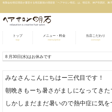
有限会社明石理容が運営する明石駅前の理容室「ヘアサロン明石」は、明石市、神戸市西区、舞子
トップ
メニュー・料金
当店こだわり
top
menu/price
concept
8 月30日(水)はお休みです
みなさんこんにちはー三代目です！
朝晩きもーち暑さがましになってきた
しかしまだまだ暑いので熱中症に気を