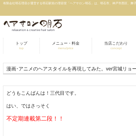
有限会社明石理容が運営する明石駅前の理容室「ヘアサロン明石」は、明石市、神戸市西区、舞子
トップ
メニュー・料金
当店こだわり
top
menu/price
concept
漫画･アニメのヘアスタイルを再現してみた。ver宮城リョ
どうもこんばんは！三代目です。
はい、ではさっそく
不定期連載第二段！！